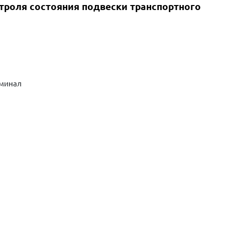
троля состояния подвески транспортного
рминал