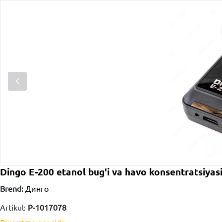
Dingo E-200 etanol bug'i va havo konsentratsiyasi
Brend:
Динго
Artikul:
P-1017078