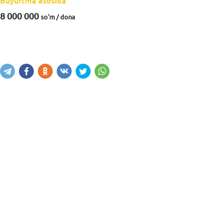
Buyurtma asosida
8 000 000
so'm / dona
Xabar yuborish