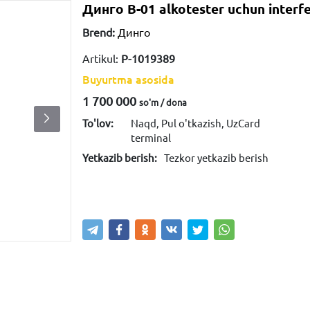
Динго В-01 alkotester uchun interfe
Brend:
Динго
Artikul:
P-1019389
Buyurtma asosida
1 700 000
so'm / dona
To'lov:
Naqd, Pul o'tkazish, UzCard
terminal
Yetkazib berish:
Tezkor yetkazib berish
Xabar yuborish