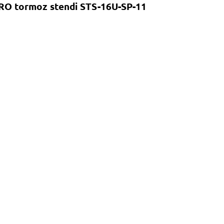
ARO tormoz stendi STS-16U-SP-11
Xabar yuborish