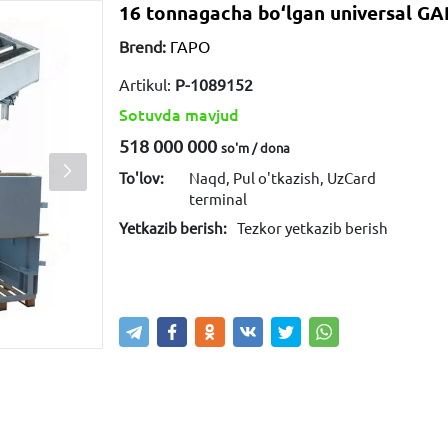
16 tonnagacha bo‘lgan universal G
Brend:
ГАРО
Artikul:
P-1089152
Sotuvda mavjud
518 000 000
so'm / dona
To'lov:
Naqd, Pul o'tkazish, UzCard
terminal
Yetkazib berish:
Tezkor yetkazib berish
Sotib olish
Savatga kiritish