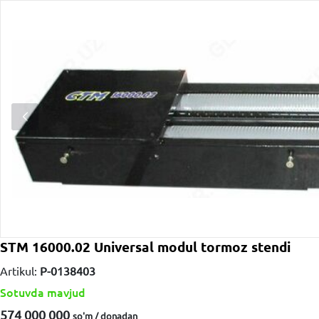
STM 16000.02 Universal modul tormoz stendi
Artikul:
P-0138403
Sotuvda mavjud
574 000 000
so'm / dona
dan