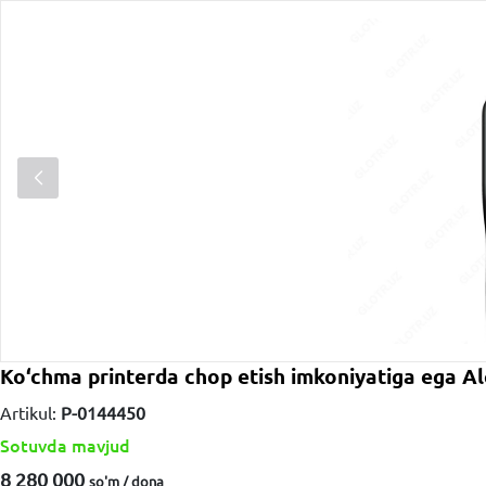
Ko‘chma printerda chop etish imkoniyatiga ega Al
Artikul:
P-0144450
Sotuvda mavjud
8 280 000
so'm / dona