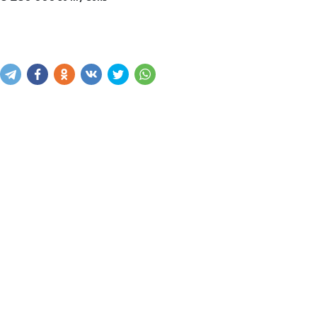
Sotib olish
Savatga kiritish
Xabar yuborish