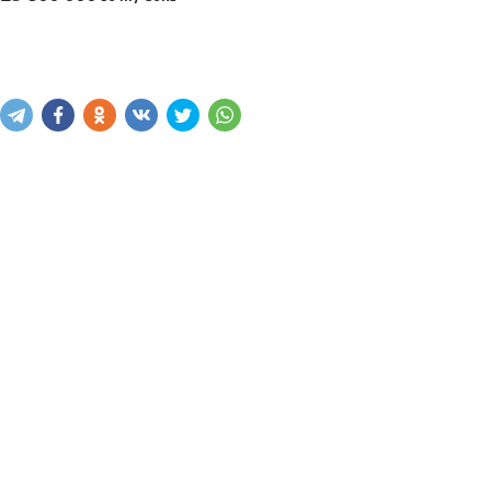
Sotib olish
Savatga kiritish
Xabar yuborish