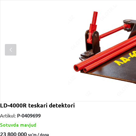
LD-4000R teskari detektori
Artikul:
P-0409699
Sotuvda mavjud
23 800 000
so'm / dona