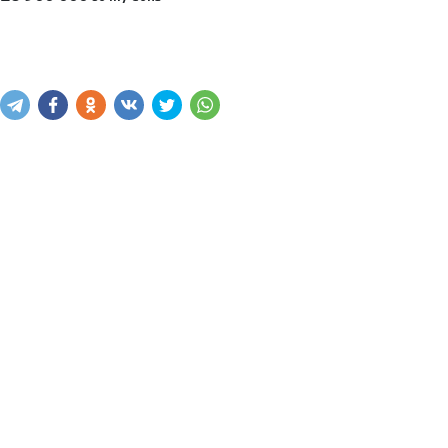
Sotib olish
Savatga kiritish
Xabar yuborish