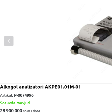
Alkogol analizatori AKPE01.01M-01
Artikul:
P-0074996
Sotuvda mavjud
28 900 000
so'm / dona