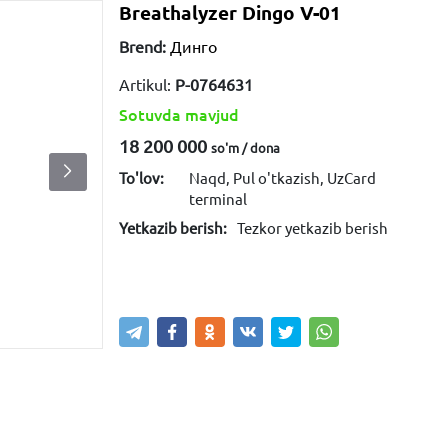
Breathalyzer Dingo V-01
Brend:
Динго
Artikul:
P-0764631
Sotuvda mavjud
18 200 000
so'm / dona
To'lov:
Naqd, Pul o'tkazish, UzCard
terminal
Yetkazib berish:
Tezkor yetkazib berish
Sotib olish
Savatga kiritish