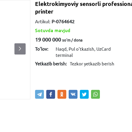
Elektrokimyoviy sensorli profession
printer
Artikul:
P-0764642
Sotuvda mavjud
19 000 000
so'm / dona
To'lov:
Naqd, Pul o'tkazish, UzCard
terminal
Yetkazib berish:
Tezkor yetkazib berish
Sotib olish
Savatga kiritish