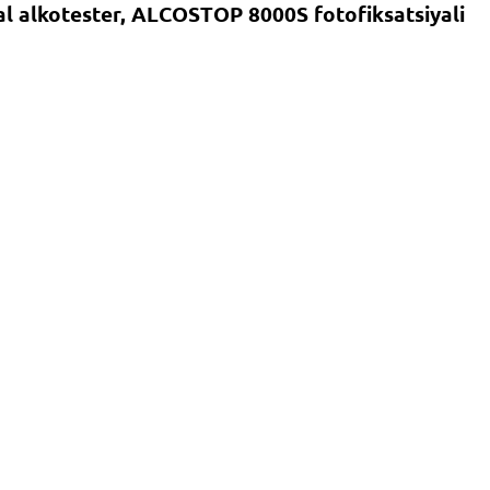
al alkotester, ALCOSTOP 8000S fotofiksatsiyali
Xabar yuborish