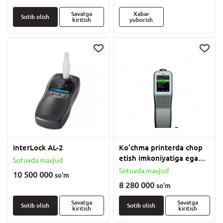
Savatga
Xabar
Sotib olish
kiritish
yuborish
InterLock AL-2
Ko‘chma printerda chop
etish imkoniyatiga ega
Sotuvda mavjud
AlcoEasy A65 alkogol
Sotuvda mavjud
10 500 000
so'm
analizatori
8 280 000
so'm
Savatga
Savatga
Sotib olish
Sotib olish
kiritish
kiritish