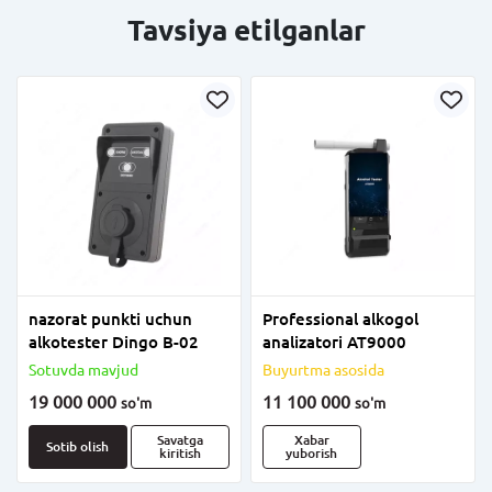
Tavsiya etilganlar
nazorat punkti uchun
Professional alkogol
alkotester Dingo B-02
analizatori AT9000
Sotuvda mavjud
Buyurtma asosida
19 000 000
11 100 000
so'm
so'm
Savatga
Xabar
Sotib olish
kiritish
yuborish