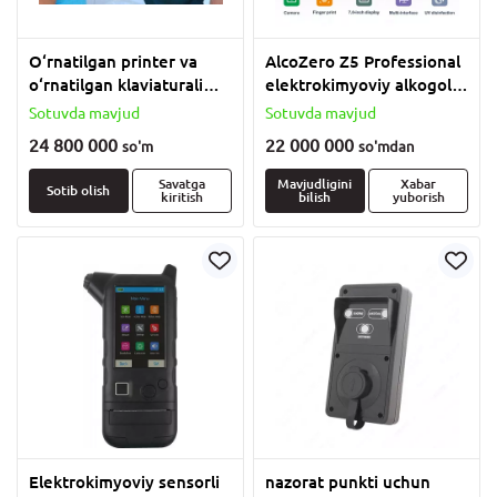
O‘rnatilgan printer va
AlcoZero Z5 Professional
o‘rnatilgan klaviaturali
elektrokimyoviy alkogol
AKPE-01M-03 alkogol
analizatori
Sotuvda mavjud
Sotuvda mavjud
analizatori.
24 800 000
22 000 000
so'm
so'm
dan
Savatga
Mavjudligini
Xabar
Sotib olish
kiritish
bilish
yuborish
Elektrokimyoviy sensorli
nazorat punkti uchun