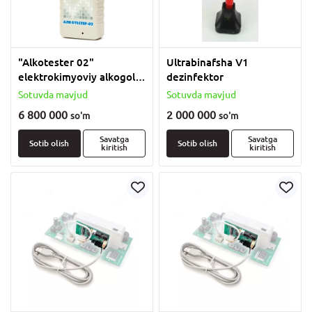
"Alkotester 02"
Ultrabinafsha V1
elektrokimyoviy alkogol
dezinfektor
indikatori
Sotuvda mavjud
Sotuvda mavjud
6 800 000
2 000 000
so'm
so'm
Savatga
Savatga
Sotib olish
Sotib olish
kiritish
kiritish