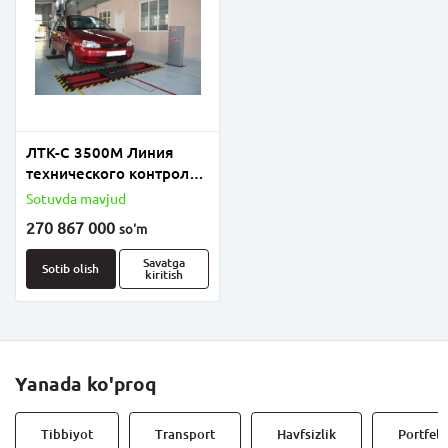
ЛТК-С 3500М Линия
технического контроля
для проверки
Sotuvda mavjud
технического состояния
270 867 000
so'm
легковых автомобилей
и микроавтобусов, в том
Savatga
Sotib olish
kiritish
числе полноприводных,
с нагру
Yanada ko'proq
Tibbiyot
Transport
Havfsizlik
Portfell