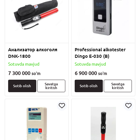
Анализатор алкоголя
Professional alkotester
DNK-1800
Dingo E-030 (B)
Sotuvda mavjud
Sotuvda mavjud
7 300 000
6 900 000
so'm
so'm
Savatga
Savatga
Sotib olish
Sotib olish
kiritish
kiritish