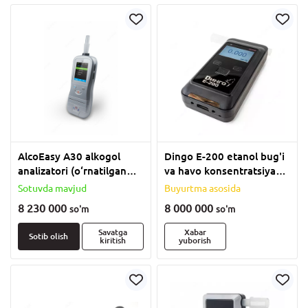
AlcoEasy A30 alkogol
Dingo E-200 etanol bug'i
analizatori (o‘rnatilgan
va havo konsentratsiyasi
printer)
analizatori
Sotuvda mavjud
Buyurtma asosida
8 230 000
8 000 000
so'm
so'm
Savatga
Xabar
Sotib olish
kiritish
yuborish