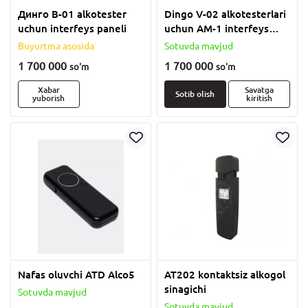
Динго В-01 alkotester
Dingo V-02 alkotesterlari
uchun interfeys paneli
uchun AM-1 interfeys
platasi to‘plami
Buyurtma asosida
Sotuvda mavjud
1 700 000
1 700 000
so'm
so'm
Xabar
Savatga
Sotib olish
yuborish
kiritish
Nafas oluvchi ATD Alco5
AT202 kontaktsiz alkogol
sinagichi
Sotuvda mavjud
Sotuvda mavjud