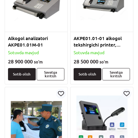
Alkogol analizatori
AKPE01.01-01 alkogol
AKPE01.01M-01
tekshirgichi printer,
fotografiya imkoniyati
Sotuvda mavjud
Sotuvda mavjud
mavjud klaviatura
28 900 000
28 500 000
so'm
so'm
Savatga
Savatga
Sotib olish
Sotib olish
kiritish
kiritish