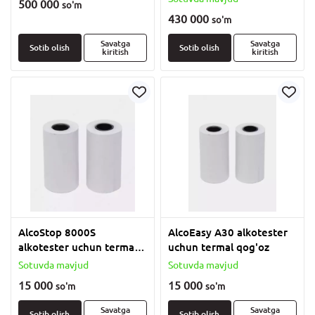
500 000
so'm
430 000
so'm
Savatga
Savatga
Sotib olish
Sotib olish
kiritish
kiritish
AlcoStop 8000S
AlcoEasy A30 alkotester
alkotester uchun termal
uchun termal qog'oz
qog'oz
Sotuvda mavjud
Sotuvda mavjud
15 000
15 000
so'm
so'm
Savatga
Savatga
Sotib olish
Sotib olish