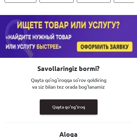
Savollaringiz bormi?
Qayta qo'ng'iroqqa so'rov qoldiring
va siz bilan tez orada bog'lanamiz
Qayta qo'ng'iroq
Aloqa