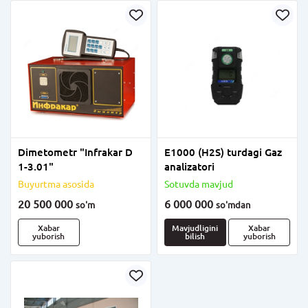
Dimetometr "Infrakar D
Е1000 (H2S) turdagi Gaz
1-3.01"
analizatori
Buyurtma asosida
Sotuvda mavjud
20 500 000
6 000 000
so'm
so'm
dan
Xabar
Mavjudligini
Xabar
yuborish
bilish
yuborish