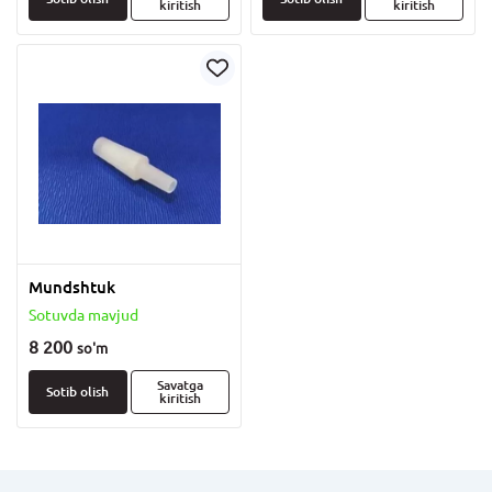
kiritish
kiritish
Mundshtuk
Sotuvda mavjud
8 200
so'm
Savatga
Sotib olish
kiritish