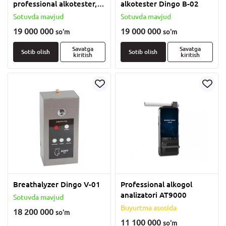
professional alkotester,
alkotester Dingo B-02
ALCOSTOP 8000S
Sotuvda mavjud
Sotuvda mavjud
fotofiksatsiyali printer
19 000 000
19 000 000
so'm
so'm
Savatga
Savatga
Sotib olish
Sotib olish
kiritish
kiritish
Breathalyzer Dingo V-01
Professional alkogol
analizatori AT9000
Sotuvda mavjud
Buyurtma asosida
18 200 000
so'm
11 100 000
so'm