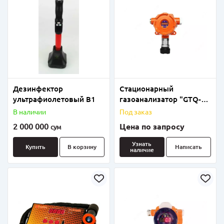
Дезинфектор
Стационарный
ультрафиолетовый В1
газоанализатор "GTQ-
BS02"
В наличии
Под заказ
2 000 000
Цена по запросу
сум
Узнать
Купить
В корзину
Написать
наличие