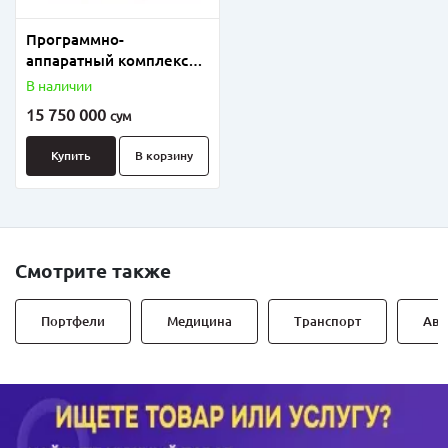
Программно-
аппаратный комплекс
ЛТК РК.
В наличии
15 750 000
сум
Купить
В корзину
Смотрите также
Портфели
Медицина
Транспорт
Авт