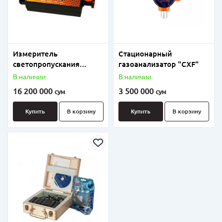
Измеритель
Стационарный
светопропускания
газоанализатор "CXF"
стекол ТОНИК.
В наличии
В наличии
16 200 000
3 500 000
сум
сум
Купить
В корзину
Купить
В корзину