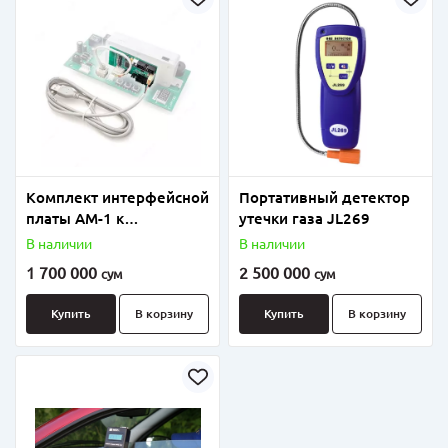
Комплект интерфейсной
Портативный детектор
платы АМ-1 к
утечки газа JL269
алкотестерам Динго
В наличии
В наличии
В-02
1 700 000
2 500 000
сум
сум
Купить
В корзину
Купить
В корзину