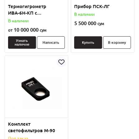
Термогигрометр
Прибор ПСК-ЛГ
ИВА-6Н-КП с
В наличии
кронштейном.
В наличии
5 500 000
сум
10 000 000
от
сум
Узнать
Написать
Купить
В корзину
наличие
Комплект
светофильтров М-90
Под заказ