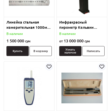
Линейка стальная
Инфракрасный
измерительная 1000мм
пирометр Кельвин
ГОСТ + поверка
Компакт 201
В наличии
В наличии
1 500 000
13 000 000
сум
от
сум
Узнать
Купить
В корзину
Написать
наличие