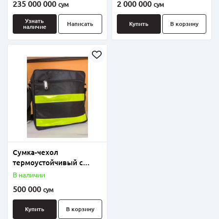
235 000 000
2 000 000
сум
сум
Узнать
Написать
Купить
В корзину
наличие
Сумка-чехол
термоустойчивый с
дорожной
В наличии
светоотражающей
500 000
сум
пассивной
безопасностью
Купить
В корзину