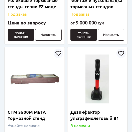
Роликовые тормозные
Монтаж и пусконаладка
стенды серии FZ модели
тормозных стендов
FZ-130Q
любой категории
Под заказ
Под заказ
Цена по запросу
9 000 000
от
сум
Узнать
Узнать
Написать
Написать
наличие
наличие
СТМ 3500М МЕТА
Дезинфектор
Тормозной стенд
ультрафиолетовый В1
Узнайте наличие
В наличии