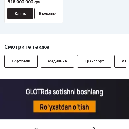
518 000 000
сум
Купить
В корзину
Смотрите также
Портфели
Медицина
Транспорт
Авт