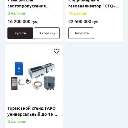
светопропускания
газоанализатор "GTQ-
стекол ТОНИК.
WD2200"
В наличии
Под заказ
16 200 000
22 500 000
сум
сум
Купить
В корзину
Написать
Тормозной стенд ГАРО
универсальный до 16
тонн СТС-16У-СП-11
В наличии