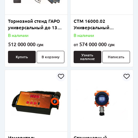
Тормозной стенд ГАРО
СТМ 16000.02
универсальный до 13
Универсальный
тонн СТС-13У-СП-11.
модульный тормозной
В наличии
В наличии
Оптимальный комплект.
стенд
512 000 000
574 000 000
сум
от
сум
Узнать
Купить
В корзину
Написать
наличие
Измеритель
Стационарный