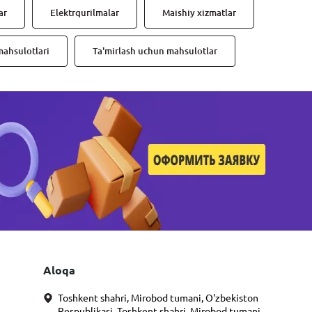
ar
Elektrqurilmalar
Maishiy xizmatlar
mahsulotlari
Ta'mirlash uchun mahsulotlar
Aloqa
Toshkent shahri, Mirobod tumani, O'zbekiston
Respublikasi, Toshkent shahri, Mirobod tumani