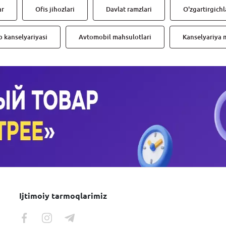
ar
Ofis jihozlari
Davlat ramzlari
O'zgartirgichl
 kanselyariyasi
Avtomobil mahsulotlari
Kanselyariya 
Ijtimoiy tarmoqlarimiz