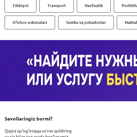
Tibbiyot
Transport
Havfsizlik
Portfell
O'lchov uskunalari
Sumka va jomadonlar
Maktab
Savollaringiz bormi?
Qayta qo'ng'iroqqa so'rov qoldiring
va siz bilan tez orada bog'lanamiz