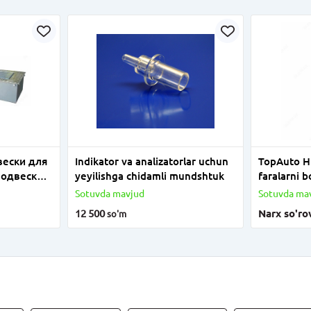
вески для
Indikator va analizatorlar uchun
TopAuto H
подвески
yeyilishga chidamli mundshtuk
faralarni 
тва.
moslamasi
Sotuvda mavjud
Sotuvda ma
12 500
Narx so'ro
so'm