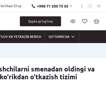
+998 71 200 75 05
 ko'chasi 33 uy
Qayta qo'ng'iroq
'LOV VA YETKAZIB BERISH
QO'SHIMCHA
shchilarni smenadan oldingi va
o'rikdan o'tkazish tizimi