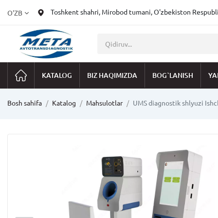
Toshkent shahri, Mirobod tumani, O'zbekiston Respublik
O'ZB
KATALOG
BIZ HAQIMIZDA
BOG`LANISH
YA
Bosh sahifa
Katalog
Mahsulotlar
UMS diagnostik shlyuzi Ishc