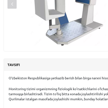
TAVSIFI
O‘zbekiston Respublikasiga yetkazib berish bilan birga narxni his
Monitoring tizimi organizmning fiziologik ko‘rsatkichlarini o‘lchas
tarmoqqa birlashtiradi. Tizim to‘liq bitta xonada joylashtirilishi 
Qurilmalar istalgan masofada joylashishi mumkin, bunday holatlarda