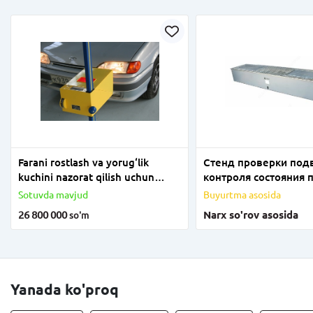
Farani rostlash va yorug‘lik
Стенд проверки под
kuchini nazorat qilish uchun
контроля состояния 
"Tester fara TF-01" asbobi
транспортного средс
Sotuvda mavjud
Buyurtma asosida
26 800 000
Narx so'rov asosida
so'm
Yanada ko'proq