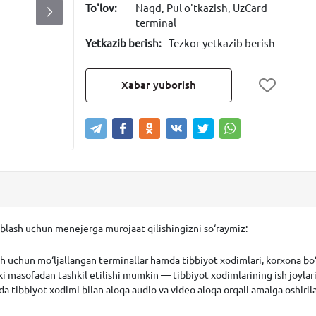
To'lov:
Naqd, Pul o'tkazish, UzCard
terminal
Yetkazib berish:
Tezkor yetkazib berish
Xabar yuborish
oblash uchun
menejerga murojaat qilishingizni so‘raymiz:
h uchun mo‘ljallangan terminallar hamda tibbiyot xodimlari, korxona bo‘li
yoki masofadan tashkil etilishi mumkin — tibbiyot xodimlarining ish joylar
 tibbiyot xodimi bilan aloqa audio va video aloqa orqali amalga oshirila