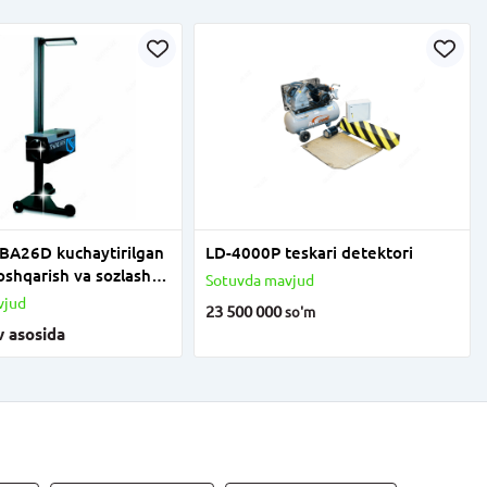
BA26D kuchaytirilgan
LD-4000P teskari detektori
boshqarish va sozlash
Sotuvda mavjud
vjud
23 500 000
so'm
v asosida