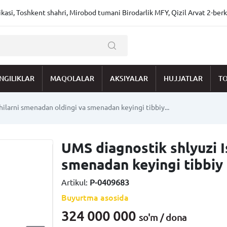
asi, Toshkent shahri, Mirobod tumani Birodarlik MFY, Qizil Arvat 2-berk
NGILIKLAR
MAQOLALAR
AKSIYALAR
HUJJATLAR
TO
hilarni smenadan oldingi va smenadan keyingi tibbiy...
UMS diagnostik shlyuzi I
smenadan keyingi tibbiy k
Artikul:
P-0409683
Buyurtma asosida
324 000 000
so'm / dona