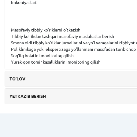
Imkoniyatlari:
Masofaviy tibbiy ko‘riklarni o‘tkazish
Tibbiy ko‘rikdan tashqari masofaviy maslahatlar berish
Smena oldi tibbiy ko‘riklar jurnallarini va yo‘l varaqalarini tibbiy
Poliklinikaga yoki ekspertizaga yo‘llanmani masofadan turib chop 
Sog‘liq holatini monitoring qilish
Yurak-qon tomir kasalliklarini monitoring qilish
TO'LOV
YETKAZIB BERISH