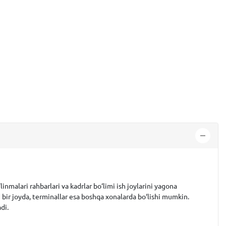
nmalari rahbarlari va kadrlar bo‘limi ish joylarini yagona
i bir joyda, terminallar esa boshqa xonalarda bo‘lishi mumkin.
di.