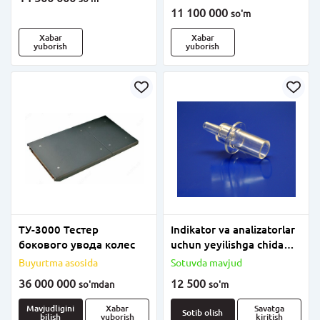
11 100 000
so'm
Xabar
Xabar
yuborish
yuborish
ТУ-3000 Тестер
Indikator va analizatorlar
бокового увода колес
uchun yeyilishga chidamli
mundshtuk
Buyurtma asosida
Sotuvda mavjud
36 000 000
12 500
so'm
dan
so'm
Mavjudligini
Xabar
Savatga
Sotib olish
bilish
yuborish
kiritish