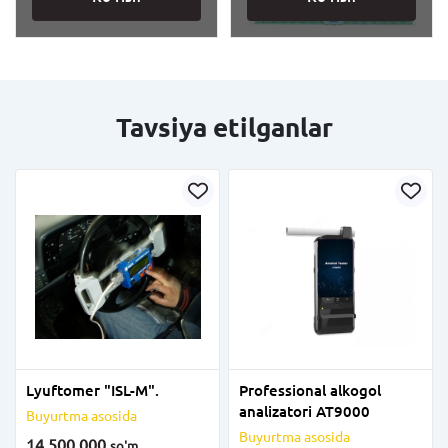
Tavsiya etilganlar
Lyuftomer "ISL-M".
Professional alkogol
analizatori AT9000
Buyurtma asosida
Buyurtma asosida
14 500 000
so'm