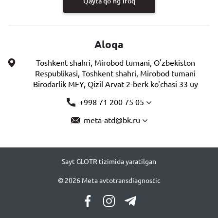
Qayta qo'ng'iroq
Aloqa
Toshkent shahri, Mirobod tumani, O'zbekiston
Respublikasi, Toshkent shahri, Mirobod tumani
Birodarlik MFY, Qizil Arvat 2-berk ko'chasi 33 uy
+998 71 200 75 05
meta-atd@bk.ru
Sayt GLOTR tizimida yaratilgan
© 2026 Meta avtotransdiagnostic