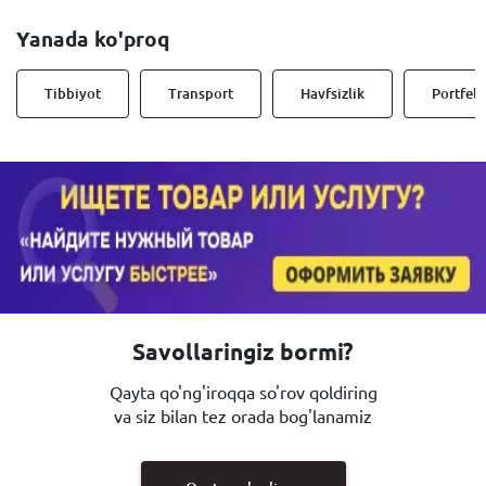
Yanada ko'proq
Tibbiyot
Transport
Havfsizlik
Portfell
Savollaringiz bormi?
Qayta qo'ng'iroqqa so'rov qoldiring
va siz bilan tez orada bog'lanamiz