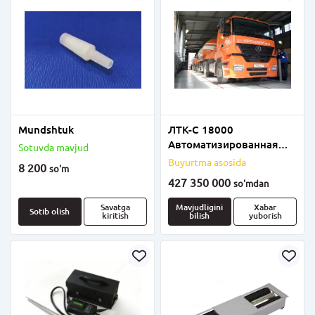
Mundshtuk
ЛТК-С 18000
Автоматизированная
Sotuvda mavjud
универсальная линия
Buyurtma asosida
8 200
so'm
технического контроля
427 350 000
so'm
dan
для легковых, грузовых
большегрузных
Savatga
Mavjudligini
Xabar
Sotib olish
kiritish
bilish
yuborish
автомобилей, а также
автобусов всех кате