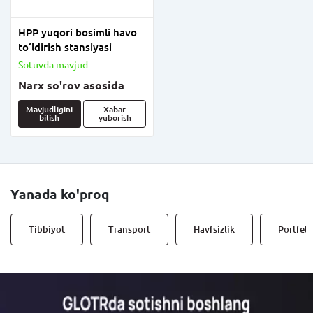
HPP yuqori bosimli havo
to‘ldirish stansiyasi
Sotuvda mavjud
Narx so'rov asosida
Mavjudligini
Xabar
bilish
yuborish
Yanada ko'proq
Tibbiyot
Transport
Havfsizlik
Portfell