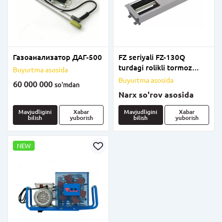
Газоанализатор ДАГ-500
FZ seriyali FZ-130Q
turdagi rolikli tormoz
Buyurtma asosida
uskunasi
Buyurtma asosida
60 000 000
so'm
dan
Narx so'rov asosida
Mavjudligini
Xabar
Mavjudligini
Xabar
bilish
yuborish
bilish
yuborish
NEW