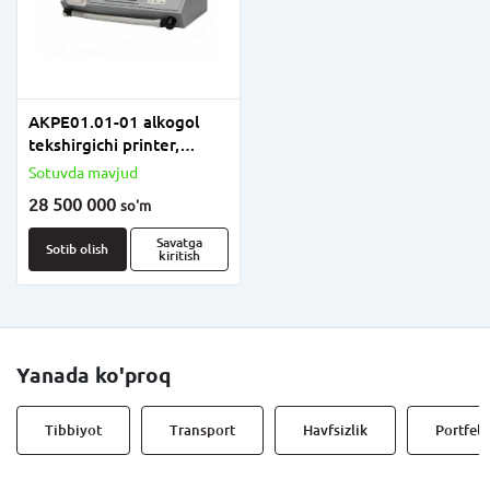
AKPE01.01-01 alkogol
tekshirgichi printer,
fotografiya imkoniyati
Sotuvda mavjud
mavjud klaviatura
28 500 000
so'm
Savatga
Sotib olish
kiritish
Yanada ko'proq
Tibbiyot
Transport
Havfsizlik
Portfell