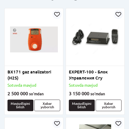
BX171 gaz analizatori
EXPERT-100 - Блок
(H2S)
Управления Сгу
Sotuvda mavjud
Sotuvda mavjud
2 500 000
3 150 000
so'm
dan
so'm
dan
Mavjudligini
Xabar
Mavjudligini
Xabar
bilish
yuborish
bilish
yuborish