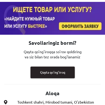
Savollaringiz bormi?
Qayta qo'ng'iroqqa so'rov qoldiring
va siz bilan tez orada bog'lanamiz
Qayta qo'ng'iroq
Aloqa
Toshkent shahri, Mirobod tumani, O'zbekiston