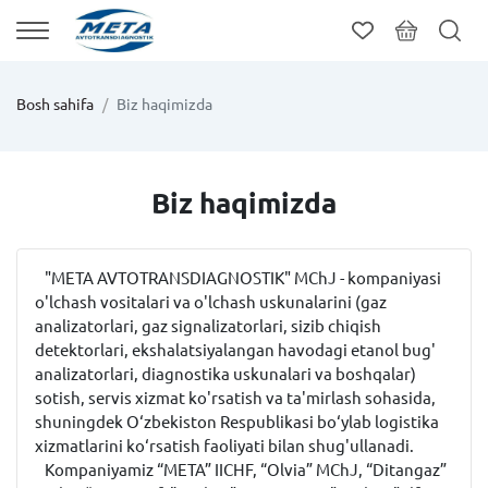
Bosh sahifa
Biz haqimizda
Biz haqimizda
"META AVTOTRANSDIAGNOSTIK" MChJ - kompaniyasi
o'lchash vositalari va o'lchash uskunalarini (gaz
analizatorlari, gaz signalizatorlari, sizib chiqish
detektorlari, ekshalatsiyalangan havodagi etanol bug'
analizatorlari, diagnostika uskunalari va boshqalar)
sotish, servis xizmat ko'rsatish va ta'mirlash sohasida,
shuningdek O‘zbekiston Respublikasi bo‘ylab logistika
xizmatlarini ko‘rsatish faoliyati bilan shug'ullanadi.
Kompaniyamiz “META” IICHF, “Olvia” MChJ, “Ditangaz”