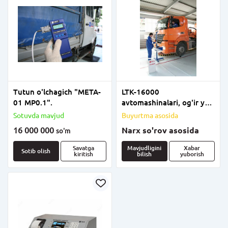
Tutun o'lchagich "META-
LTK-16000
01 MP0.1".
avtomashinalari, og'ir yuk
mashinalari, shuningdek
Sotuvda mavjud
Buyurtma asosida
o'qi 16 tonnagacha
16 000 000
Narx so'rov asosida
so'm
bo'lgan barcha toifadagi
avtobuslarni boshqarish
Savatga
Mavjudligini
Xabar
Sotib olish
kiritish
bilish
yuborish
uchun avtomatlashtirilgan
universal texnik nazorat
liniyasi.