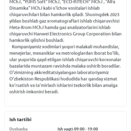
MChJ, “YUMS Soft” MChJ, "ECO-INTECH" MChJ , "Alfa
Dinamika" MChJ kabi o'lchov vositalari ishlab
chiqaruvchilari bilan hamkorlik qiladi. Shuningdek 2023
yildan boshlab gaz xromatograflari ishlab chiqaruvchisi
Meta-Xrom MChJ hamda gaz analizatorlarini ishlab
chiqaruvchi Hanwei Electronics Group Corporation bilan
hamkorlik qilishni boshladi.
Kompaniyamiz xodimlari yuqori malakali muhandislar,
menejerlar, mexaniklar va metrologlardan iborat bo'lib,
ular yuqorida qayd etilgan ishlab chiqaruvchi korxonalar
bazalarida muntazam ravishda malaka oshirib boradilar.
O‘zimizning akkreditatsiyalangan laboratoriyamiz
O‘zbekiston Respublikasi hududida har qanday xizmat
ko‘rsatish va ta’mirlash ishlarini tezkorlik bilan amalga
oshirish imkonini beradi.
Ish tartibi
Dushanba
Ish vaqti 09:00 - 19:00