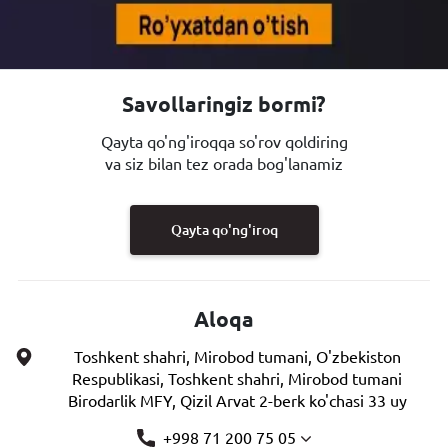
Savollaringiz bormi?
Qayta qo'ng'iroqqa so'rov qoldiring
va siz bilan tez orada bog'lanamiz
Qayta qo'ng'iroq
Aloqa
Toshkent shahri, Mirobod tumani, O'zbekiston
Respublikasi, Toshkent shahri, Mirobod tumani
Birodarlik MFY, Qizil Arvat 2-berk ko'chasi 33 uy
+998 71 200 75 05