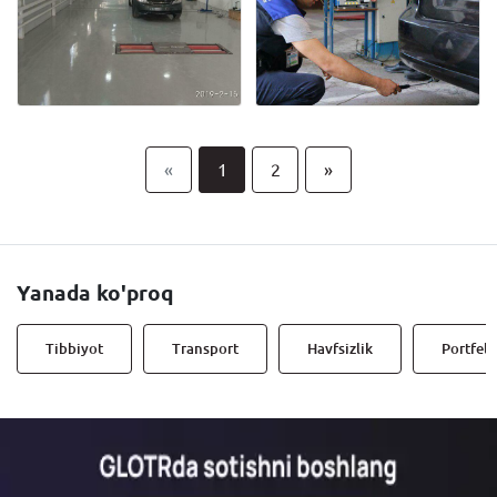
«
1
2
»
Yanada ko'proq
Tibbiyot
Transport
Havfsizlik
Portfell