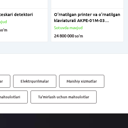
eskari detektori
O‘rnatilgan printer va o‘rnatilgan
klaviaturali AKPE-01M-03
vjud
alkogol analizatori.
Sotuvda mavjud
so'm
24 800 000
so'm
ar
Elektrqurilmalar
Maishiy xizmatlar
mahsulotlari
Ta'mirlash uchun mahsulotlar