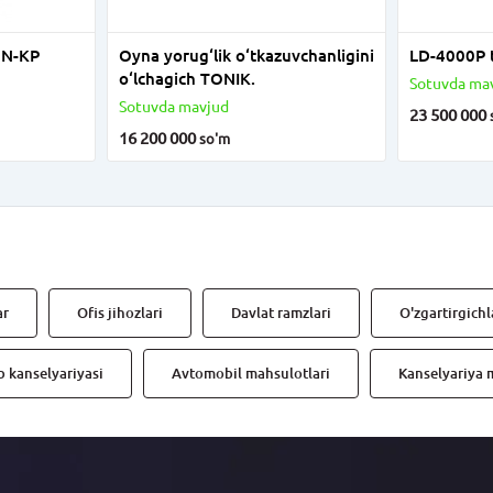
6N-KP
Oyna yorug‘lik o‘tkazuvchanligini
LD-4000P t
o‘lchagich TONIK.
Sotuvda ma
Sotuvda mavjud
23 500 000
16 200 000
so'm
ar
Ofis jihozlari
Davlat ramzlari
O'zgartirgichl
 kanselyariyasi
Avtomobil mahsulotlari
Kanselyariya 