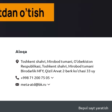
Aloqa
Toshkent shahri, Mirobod tumani, O'zbekiston
Respublikasi, Toshkent shahri, Mirobod tumani
Birodarlik MFY, Qizil Arvat 2-berk ko'chasi 33 uy
+998 71 200 75 05
meta-atd@bk.ru
Bepul sayt yaratish