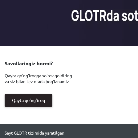
Savollaringiz bormi?
Qayta qo'ng'iroqqa so'rov qoldiring
va siz bilan tez orada bog'lanamiz
Qayta qo'ng'iroq
Sayt GLOTR tizimida yaratilgan