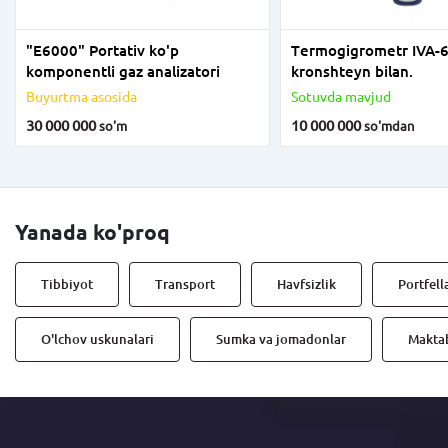
"E6000" Portativ ko'p
Tеrmogigrometr IVA-
komponentli gaz analizatori
kronshteyn bilan.
Buyurtma asosida
Sotuvda mavjud
30 000 000
10 000 000
so'm
so'm
dan
Yanada ko'proq
Tibbiyot
Transport
Havfsizlik
Portfell
O'lchov uskunalari
Sumka va jomadonlar
Maktab