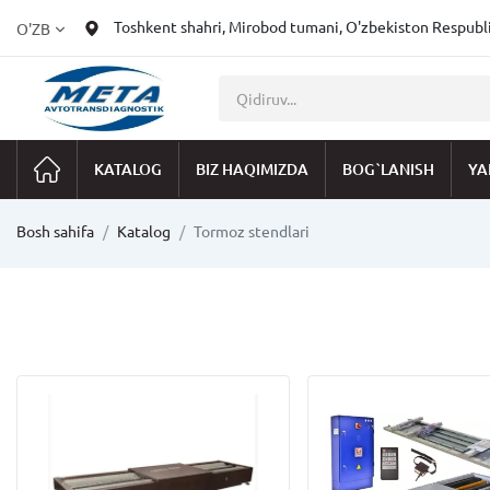
Toshkent shahri, Mirobod tumani, O'zbekiston Respublik
O'ZB
KATALOG
BIZ HAQIMIZDA
BOG`LANISH
YA
Bosh sahifa
Katalog
Tormoz stendlari