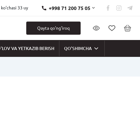
+998 71 200 75 05
 ko'chasi 33 uy
Qayta qo'ng'iroq
'LOV VA YETKAZIB BERISH
QO'SHIMCHA