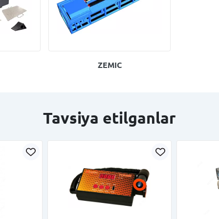
О
ZEMIC
Tavsiya etilganlar