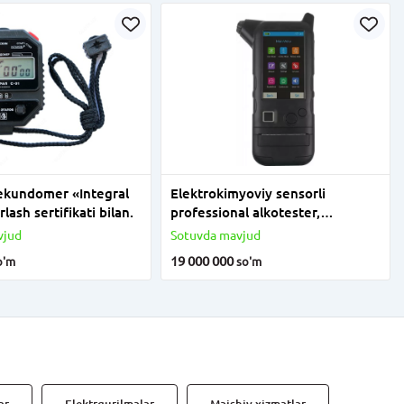
ekundomer «Integral
Elektrokimyoviy sensorli
rlash sertifikati bilan.
professional alkotester,
ALCOSTOP 8000S
vjud
Sotuvda mavjud
fotofiksatsiyali printer
19 000 000
o'm
so'm