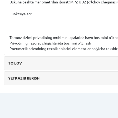
Uskuna beshta manometrdan iborat:
MPZ-UU2
(o‘lchov chegarasi 0
Funktsiyalari:
Tormoz tizimi privodining muhim nuqtalarida havo bosimini o‘lch
Privodning nazorat chiqishlarida bosimni o‘lchash
Pneumatik privodning texnik holatini elementlar bo‘yicha tekshir
TO'LOV
YETKAZIB BERISH