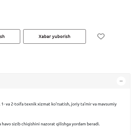
ish
Xabar yuborish
- va 2-toifa texnik xizmat ko‘rsatish, joriy ta’mir va mavsumiy
havo sizib chiqishini nazorat qilishga yordam beradi.