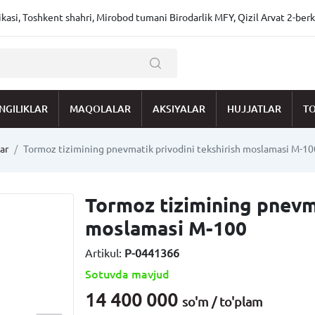
asi, Toshkent shahri, Mirobod tumani Birodarlik MFY, Qizil Arvat 2-berk
NGILIKLAR
MAQOLALAR
AKSIYALAR
HUJJATLAR
TO
ar
Tormoz tizimining pnevmatik privodini tekshirish moslamasi M-10
Tormoz tizimining pnevma
moslamasi M-100
Artikul:
P-0441366
Sotuvda mavjud
14 400 000
so'm / to'plam