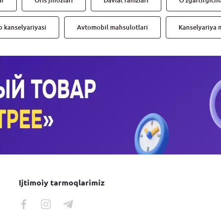
ar
Ofis jihozlari
Davlat ramzlari
O'zgartirgichl
 kanselyariyasi
Avtomobil mahsulotlari
Kanselyariya 
Ijtimoiy tarmoqlarimiz