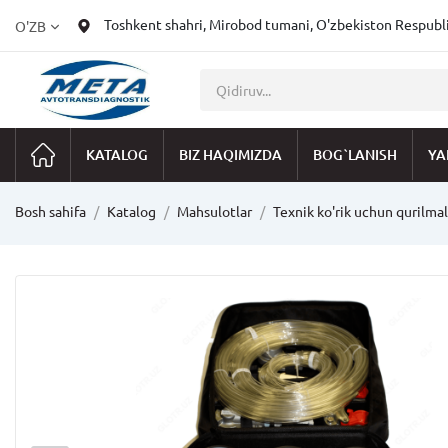
Toshkent shahri, Mirobod tumani, O'zbekiston Respublik
O'ZB
KATALOG
BIZ HAQIMIZDA
BOG`LANISH
YA
Bosh sahifa
Katalog
Mahsulotlar
Texnik ko'rik uchun qurilmal