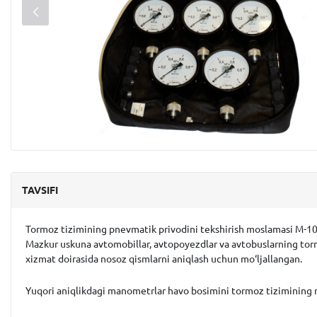
TAVSIFI
Tormoz tizimining pnevmatik privodini tekshirish moslamasi M-1
Mazkur uskuna avtomobillar, avtopoyezdlar va avtobuslarning tormoz
xizmat doirasida nosoz qismlarni aniqlash uchun mo‘ljallangan.
Yuqori aniqlikdagi manometrlar havo bosimini tormoz tizimining mu