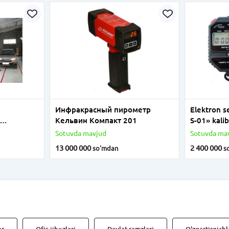
Инфракрасный пирометр
Elektron s
Кельвин Компакт 201
S-01» kalib
я
Sotuvda mavjud
Sotuvda ma
ля для
13 000 000
2 400 000
so'm
dan
s
ого
и
й, а так