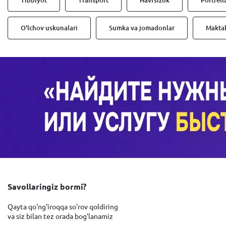
Tibbiyot
Transport
Havfsizlik
Portfell
O'lchov uskunalari
Sumka va jomadonlar
Maktab
Savollaringiz bormi?
Qayta qo'ng'iroqqa so'rov qoldiring
va siz bilan tez orada bog'lanamiz