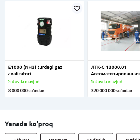
Е1000 (NH3) turdagi gaz
ЛТК-С 13000.01
analizatori
Автоматизированная
универсальная лини
Sotuvda mavjud
Sotuvda mavjud
технического контро
8 000 000
320 000 000
so'm
dan
so'm
dan
проверки техническ
состояния грузовых 
легковых автомобиле
Yanada ko'proq