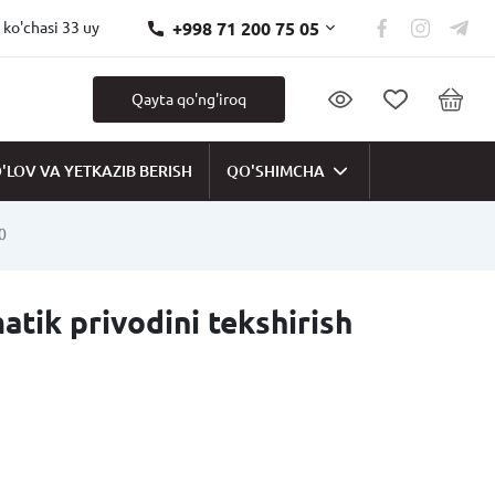
+998 71 200 75 05
 ko'chasi 33 uy
Qayta qo'ng'iroq
'LOV VA YETKAZIB BERISH
QO'SHIMCHA
0
tik privodini tekshirish