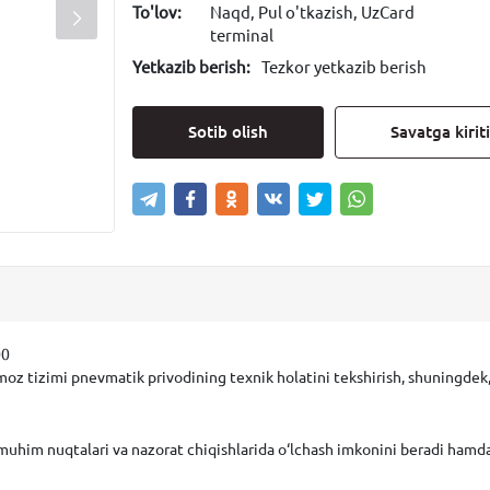
To'lov:
Naqd, Pul o'tkazish, UzCard
terminal
Yetkazib berish:
Tezkor yetkazib berish
Sotib olish
Savatga kirit
00
 tizimi pnevmatik privodining texnik holatini tekshirish, shuningdek, 1
him nuqtalari va nazorat chiqishlarida o‘lchash imkonini beradi hamda 