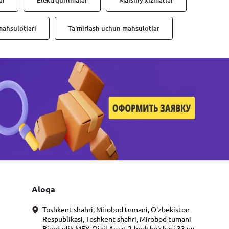
ar
Elektrqurilmalar
Maishiy xizmatlar
mahsulotlari
Ta'mirlash uchun mahsulotlar
Aloqa
Toshkent shahri, Mirobod tumani, O'zbekiston
Respublikasi, Toshkent shahri, Mirobod tumani