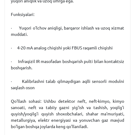
yuqori aniqlik va uzoq umrga ega.
Funksiyalari
:
· Yuqori o'lchov aniqligi, barqaror ishlash va uzoq xizmat
muddati.
· 4-20 mA analog chiqishi yoki FBUS raqamli chiqishi
· Infraqizil IR masofadan boshqarish pulti bilan kontaktsiz
boshqarish.
· Kalibrlashni talab qilmaydigan aqlli sensorli modulni
saqlash oson
Qo'llash sohasi
:
Ushbu detektor neft, neft-kimyo, kimyo
sanoati, neft va tabiiy gazni yig'ish va tashish, yoqilg'i
quyish/yoqilg'i quyish shoxobchalari, shahar ma'muriyati,
metallurgiya, elektr energiyasi va yonuvchan gaz mavjud
bo'lgan boshqa joylarda keng qo'llaniladi.