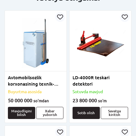
Avtomobilsozlik
LD-4000R teskari
korxonasining texnik-
detektori
texnik nazorati asboblari
Buyurtma asosida
Sotuvda mavjud
to&#39;plami
50 000 000
23 800 000
so'm
dan
so'm
Mavjudligini
Xabar
Savatga
Sotib olish
bilish
yuborish
kiritish