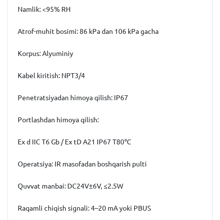
Namlik:
<95% RH
Atrof-muhit bosimi
:
86 kPa dan 106 kPa gacha
Korpus:
Alyuminiy
Kabel kiritish
:
NPT3/4
Penetratsiyadan himoya qilish
:
IP67
Portlashdan himoya qilish
:
Ex d IIC T6 Gb / Ex tD A21 IP67 T80℃
Operatsiya:
IR masofadan boshqarish pulti
Quvvat manbai
:
DC24V±6V, ≤2.5W
Raqamli chiqish signali
:
4–20 mА yoki PBUS