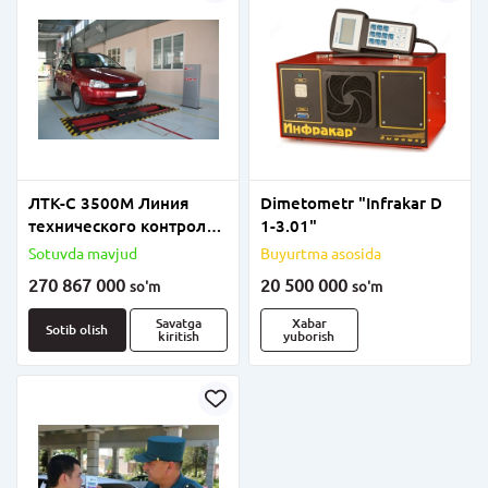
ЛТК-С 3500М Линия
Dimetometr "Infrakar D
технического контроля
1-3.01"
для проверки
Sotuvda mavjud
Buyurtma asosida
технического состояния
270 867 000
20 500 000
so'm
so'm
легковых автомобилей
и микроавтобусов, в том
Savatga
Xabar
Sotib olish
kiritish
yuborish
числе полноприводных,
с нагру