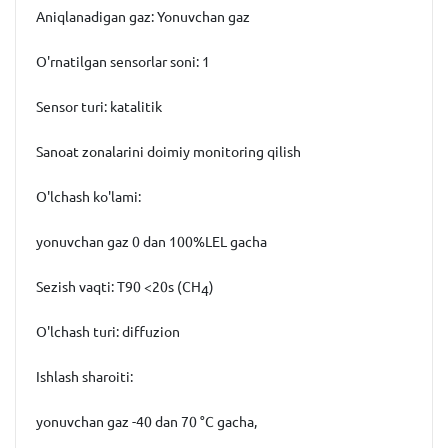
Aniqlanadigan gaz
:
Yonuvchan gaz
O'rnatilgan sensorlar soni
:
1
Sensor turi:
katalitik
Sanoat zonalarini doimiy monitoring qilish
O'lchash ko'lami:
yonuvchan gaz 0 dan 100%LEL gacha
Sezish vaqti:
T90 <20s (СН
)
4
O'lchash turi:
diffuzion
Ishlash sharoiti:
yonuvchan gaz -40 dan 70 °С gacha,