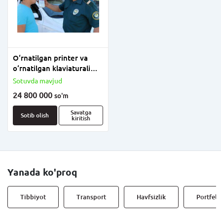
O‘rnatilgan printer va
o‘rnatilgan klaviaturali
AKPE-01M-03 alkogol
Sotuvda mavjud
analizatori.
24 800 000
so'm
Savatga
Sotib olish
kiritish
Yanada ko'proq
Tibbiyot
Transport
Havfsizlik
Portfell