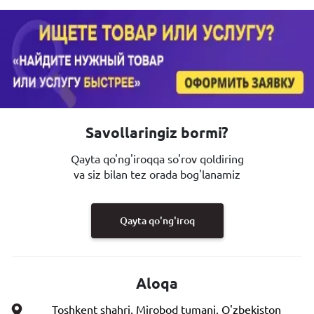
Savollaringiz bormi?
Qayta qo'ng'iroqqa so'rov qoldiring
va siz bilan tez orada bog'lanamiz
Qayta qo'ng'iroq
Aloqa
Toshkent shahri, Mirobod tumani, O'zbekiston