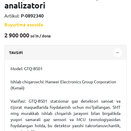
analizatori
Artikul:
P-0892340
Buyurtma asosida
2 900 000
so'm / dona
TAVSIFI
Model:
GTQ-BS01
Ishlab chiqaruvchi
:
Hanwei Electronics Group Corporation
(Китай)
Vazifasi:
GTQ-BS01 statsionar gaz detektori sanoat va
tijorat maqsadlarida foydalanish uchun mo'ljallangan. SMT
ning murakkab ishlab chiqarish jarayoni bilan birgalikda
yuqori samarali gaz sensori va MCU texnologiyasidan
foydalangan holda, bu detektor yaxshi takrorlanuvchanlik,