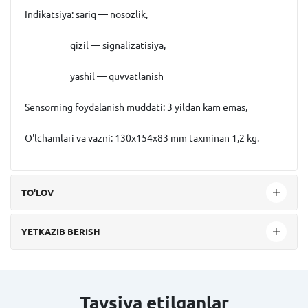
Indikatsiya:
sariq — nosozlik,
qizil — signalizatisiya,
yashil — quvvatlanish
Sensorning foydalanish muddati:
3 yildan kam emas,
O'lchamlari va vazni:
130x154x83 mm taxminan 1,2 kg.
TO'LOV
YETKAZIB BERISH
Tavsiya etilganlar