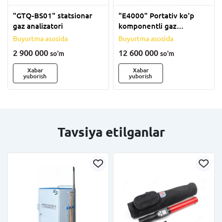
"GTQ-BS01" statsionar
"E4000" Portativ ko'p
gaz analizatori
komponentli gaz
analizatori
Buyurtma asosida
Buyurtma asosida
2 900 000
12 600 000
so'm
so'm
Xabar
Xabar
yuborish
yuborish
Tavsiya etilganlar