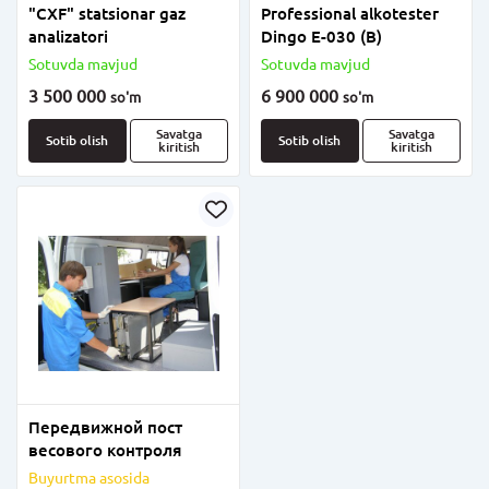
"CXF" statsionar gaz
Professional alkotester
analizatori
Dingo E-030 (B)
Sotuvda mavjud
Sotuvda mavjud
3 500 000
6 900 000
so'm
so'm
Savatga
Savatga
Sotib olish
Sotib olish
kiritish
kiritish
Передвижной пост
весового контроля
Buyurtma asosida