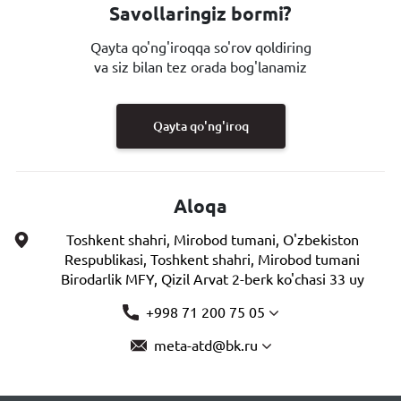
Savollaringiz bormi?
Qayta qo'ng'iroqqa so'rov qoldiring
va siz bilan tez orada bog'lanamiz
Qayta qo'ng'iroq
Aloqa
Toshkent shahri, Mirobod tumani, O'zbekiston
Respublikasi, Toshkent shahri, Mirobod tumani
Birodarlik MFY, Qizil Arvat 2-berk ko'chasi 33 uy
+998 71 200 75 05
meta-atd@bk.ru