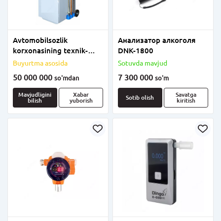
Avtomobilsozlik
Анализатор алкоголя
korxonasining texnik-
DNK-1800
texnik nazorati asboblari
Buyurtma asosida
Sotuvda mavjud
to&#39;plami
50 000 000
7 300 000
so'm
dan
so'm
Mavjudligini
Xabar
Savatga
Sotib olish
bilish
yuborish
kiritish