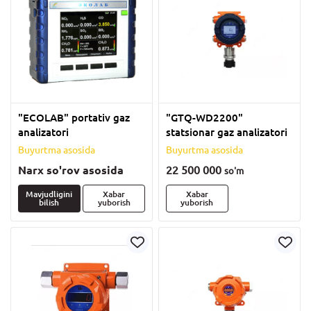
"ECOLAB" portativ gaz
"GTQ-WD2200"
analizatori
statsionar gaz analizatori
Buyurtma asosida
Buyurtma asosida
Narx so'rov asosida
22 500 000
so'm
Mavjudligini
Xabar
Xabar
bilish
yuborish
yuborish