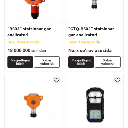
"BS03" statsionar gaz
"GTQ-BS02" statsionar
analizatori
gaz analizatori
Buyurtma asosida
Buyurtma asosida
18 000 000
Narx so'rov asosida
so'm
dan
Mavjudligini
Xabar
Mavjudligini
Xabar
bilish
yuborish
bilish
yuborish