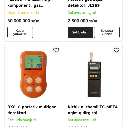
komponentli gaz
detektori JL269
analizatori
Buyurtma asosida
Sotuvda mavjud
30 000 000
2 500 000
so'm
so'm
Xabar
Savatga
Sotib olish
yuborish
kiritish
BX616 portativ multigaz
Kichik o‘lchamli TC-META
detektori
oqim qidirgichi
Sotuvda mavjud
Sotuvda mavjud