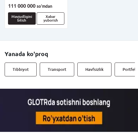
111 000 000
so'm
dan
Mavjudligini
Xabar
bilish
yuborish
Yanada ko'proq
Tibbiyot
Transport
Havfsizlik
Portfell