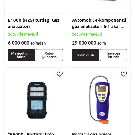
Е1000 (H2S) turdagi Gaz
Avtomobil 4-komponentli
analizatori
gaz analizatori Infrakar
M3T.01
Sotuvda mavjud
Sotuvda mavjud
6 000 000
29 000 000
so'm
dan
so'm
Mavjudligini
Xabar
Savatga
Sotib olish
bilish
yuborish
kiritish
"E6000" Portativ ko'p
Portativ gaz oqishi