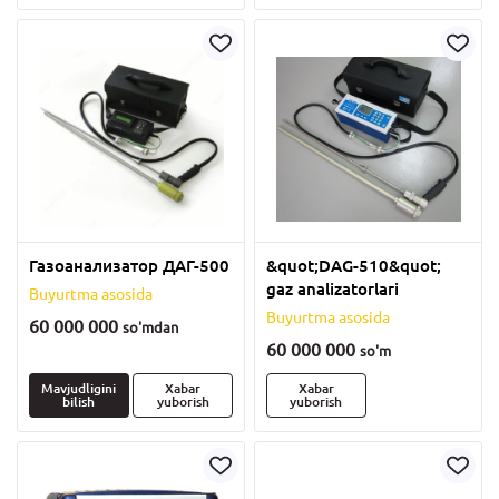
Газоанализатор ДАГ-500
&quot;DAG-510&quot;
gaz analizatorlari
Buyurtma asosida
Buyurtma asosida
60 000 000
so'm
dan
60 000 000
so'm
Mavjudligini
Xabar
Xabar
bilish
yuborish
yuborish