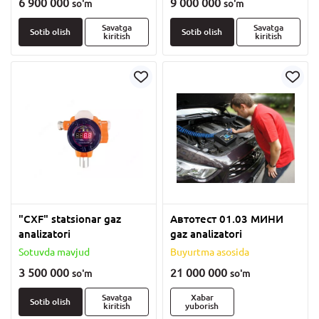
6 900 000
9 000 000
so'm
so'm
Savatga
Savatga
Sotib olish
Sotib olish
kiritish
kiritish
"CXF" statsionar gaz
Автотест 01.03 МИНИ
analizatori
gaz analizatori
Sotuvda mavjud
Buyurtma asosida
3 500 000
21 000 000
so'm
so'm
Savatga
Xabar
Sotib olish
kiritish
yuborish