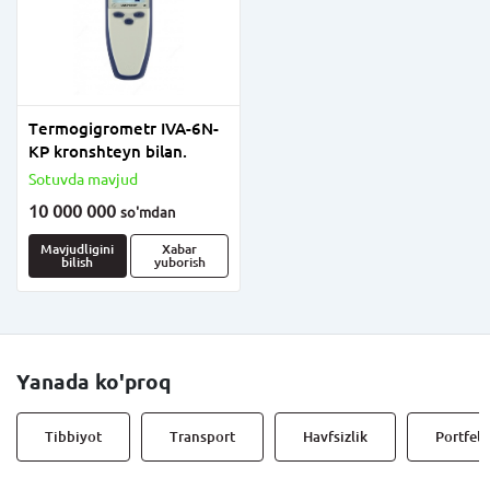
Tеrmogigrometr IVA-6N-
KP kronshteyn bilan.
Sotuvda mavjud
10 000 000
so'm
dan
Mavjudligini
Xabar
bilish
yuborish
Yanada ko'proq
Tibbiyot
Transport
Havfsizlik
Portfell