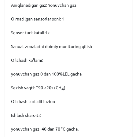
Aniqlanadigan gaz
:
Yonuvchan gaz
O'rnatilgan sensorlar soni
:
1
Sensor turi:
katalitik
Sanoat zonalarini doimiy monitoring qilish
O'lchash ko'lami:
yonuvchan gaz 0 dan 100%LEL gacha
Sezish vaqti:
T90 <20s (СН
)
4
O'lchash turi:
diffuzion
Ishlash sharoiti:
yonuvchan gaz -40 dan 70 °С gacha,