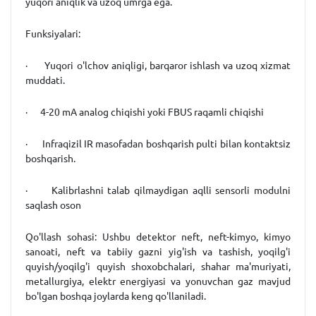
yuqori aniqlik va uzoq umrga ega.
Funksiyalari
:
· Yuqori o'lchov aniqligi, barqaror ishlash va uzoq xizmat
muddati.
· 4-20 mA analog chiqishi yoki FBUS raqamli chiqishi
· Infraqizil IR masofadan boshqarish pulti bilan kontaktsiz
boshqarish.
· Kalibrlashni talab qilmaydigan aqlli sensorli modulni
saqlash oson
Qo'llash sohasi
:
Ushbu detektor neft, neft-kimyo, kimyo
sanoati, neft va tabiiy gazni yig'ish va tashish, yoqilg'i
quyish/yoqilg'i quyish shoxobchalari, shahar ma'muriyati,
metallurgiya, elektr energiyasi va yonuvchan gaz mavjud
bo'lgan boshqa joylarda keng qo'llaniladi.