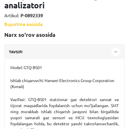
analizatori
Artikul:
P-0892339
Buyurtma asosida
Narx so'rov asosida
TAVSIFI
Model:
GTQ-BS01
Ishlab chiqaruvchi
:
Hanwei Electronics Group Corporation
(Китай)
Vazifasi:
GTQ-BS01 statsionar gaz detektori sanoat va
tijorat maqsadlarida foydalanish uchun mo'ljallangan. SMT
ning murakkab ishlab chiqarish jarayoni bilan birgalikda
yuqori samarali gaz sensori va MCU texnologiyasidan
foydalangan holda, bu detektor yaxshi takrorlanuvchanlik,