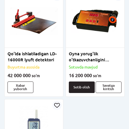
Qo‘lda ishlatiladigan LD-
Oyna yorug‘lik
16000R lyuft detektori
o‘tkazuvchanligini
o‘lchagich TONIK.
Buyurtma asosida
Sotuvda mavjud
42 000 000
16 200 000
so'm
so'm
Xabar
Savatga
Sotib olish
yuborish
kiritish