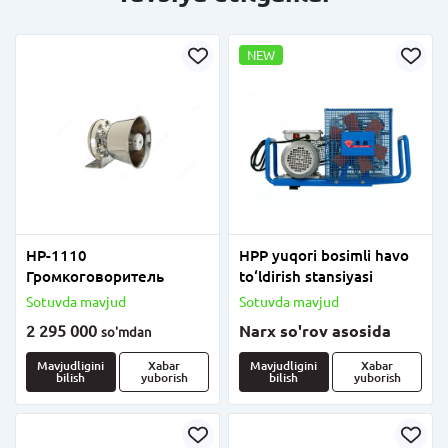
NEW
HP-1110
HPP yuqori bosimli havo
Громкоговоритель
to‘ldirish stansiyasi
Sotuvda mavjud
Sotuvda mavjud
2 295 000
Narx so'rov asosida
so'm
dan
Mavjudligini
Xabar
Mavjudligini
Xabar
bilish
yuborish
bilish
yuborish