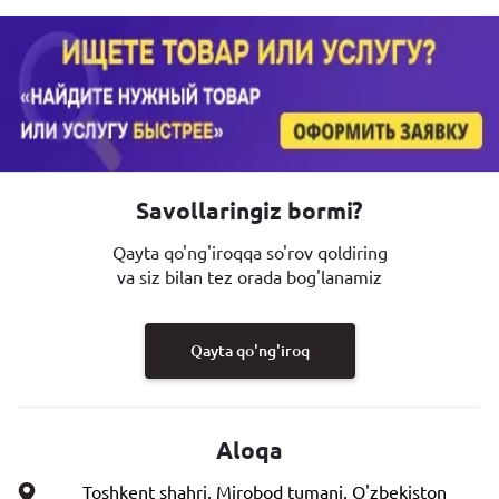
Savollaringiz bormi?
Qayta qo'ng'iroqqa so'rov qoldiring
va siz bilan tez orada bog'lanamiz
Qayta qo'ng'iroq
Aloqa
Toshkent shahri, Mirobod tumani, O'zbekiston