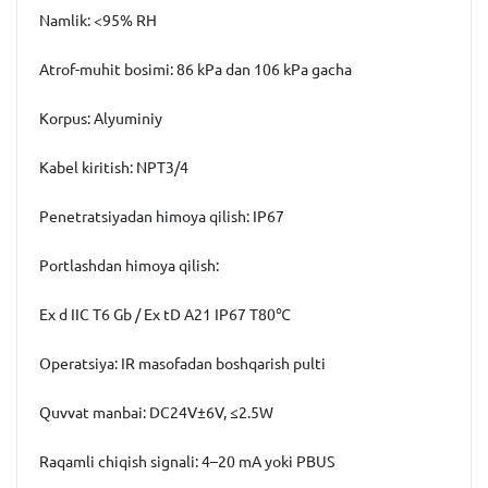
Namlik:
<95% RH
Atrof-muhit bosimi
:
86 kPa dan 106 kPa gacha
Korpus:
Alyuminiy
Kabel kiritish
:
NPT3/4
Penetratsiyadan himoya qilish
:
IP67
Portlashdan himoya qilish
:
Ex d IIC T6 Gb / Ex tD A21 IP67 T80℃
Operatsiya:
IR masofadan boshqarish pulti
Quvvat manbai
:
DC24V±6V, ≤2.5W
Raqamli chiqish signali
:
4–20 mА yoki PBUS