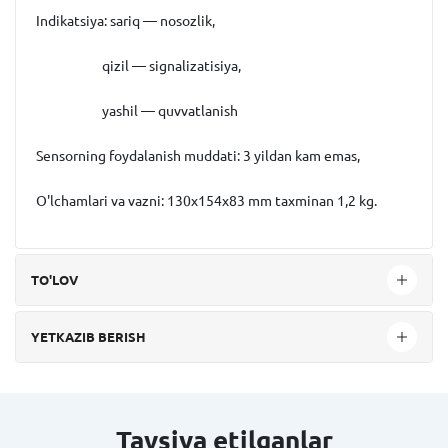
Indikatsiya:
sariq — nosozlik,
qizil — signalizatisiya,
yashil — quvvatlanish
Sensorning foydalanish muddati:
3 yildan kam emas,
O'lchamlari va vazni:
130x154x83 mm taxminan 1,2 kg.
TO'LOV
YETKAZIB BERISH
Tavsiya etilganlar