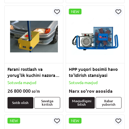
NEW
Farani rostlash va
HPP yuqori bosimli havo
yorug‘lik kuchini nazorat
to‘ldirish stansiyasi
qilish uchun "Tester fara
Sotuvda mavjud
Sotuvda mavjud
TF-01" asbobi
26 800 000
Narx so'rov asosida
so'm
Savatga
Mavjudligini
Xabar
Sotib olish
kiritish
bilish
yuborish
NEW
NEW