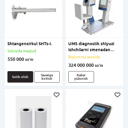
Shtangensirkul SHTs-I.
UMS diagnostik shlyuzi
Ishchilarni smenadan
Sotuvda mavjud
oldingi va smenadan
Buyurtma asosida
550 000
so'm
keyingi tibbiy ko'rikdan
324 000 000
so'm
o'tkazish tizimi
Savatga
Xabar
Sotib olish
kiritish
yuborish