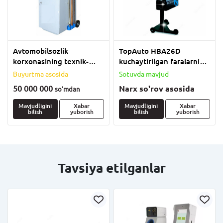
Avtomobilsozlik
TopAuto HBA26D
korxonasining texnik-
kuchaytirilgan faralarni
texnik nazorati asboblari
boshqarish va sozlash
Buyurtma asosida
Sotuvda mavjud
to&#39;plami
moslamasi
50 000 000
Narx so'rov asosida
so'm
dan
Mavjudligini
Xabar
Mavjudligini
Xabar
bilish
yuborish
bilish
yuborish
Tavsiya etilganlar