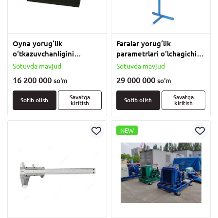
Oyna yorug‘lik
Faralar yorug‘lik
o‘tkazuvchanligini
parametrlari o‘lchagichi
o‘lchagich TONIK.
IPF-01.
Sotuvda mavjud
Sotuvda mavjud
16 200 000
29 000 000
so'm
so'm
Savatga
Savatga
Sotib olish
Sotib olish
kiritish
kiritish
NEW