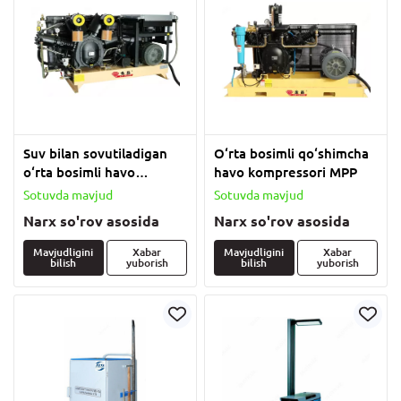
Suv bilan sovutiladigan
O‘rta bosimli qo‘shimcha
o‘rta bosimli havo
havo kompressori MPP
kompressori MPP-WP
Sotuvda mavjud
Sotuvda mavjud
Narx so'rov asosida
Narx so'rov asosida
Mavjudligini
Xabar
Mavjudligini
Xabar
bilish
yuborish
bilish
yuborish