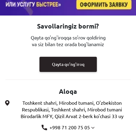
Savollaringiz bormi?
Qayta qo'ng'iroqqa so'rov qoldiring
va siz bilan tez orada bog'lanamiz
Qayta qo'ng'iroq
Aloqa
Toshkent shahri, Mirobod tumani, O'zbekiston
Respublikasi, Toshkent shahri, Mirobod tumani
Birodarlik MFY, Qizil Arvat 2-berk ko'chasi 33 uy
+998 71 200 75 05