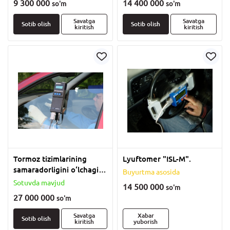
9 300 000
14 400 000
so'm
so'm
Savatga
Savatga
Sotib olish
Sotib olish
kiritish
kiritish
Tormoz tizimlarining
Lyuftomer "ISL-M".
samaradorligini o‘lchagich
Buyurtma asosida
Effekt 02.
Sotuvda mavjud
14 500 000
so'm
27 000 000
so'm
Savatga
Xabar
Sotib olish
kiritish
yuborish