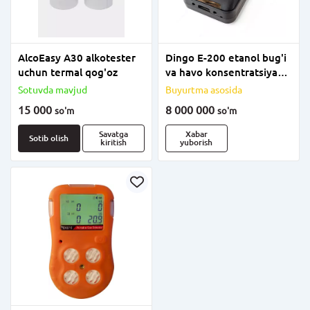
AlcoEasy A30 alkotester
Dingo E-200 etanol bug'i
uchun termal qog'oz
va havo konsentratsiyasi
analizatori
Sotuvda mavjud
Buyurtma asosida
15 000
8 000 000
so'm
so'm
Savatga
Xabar
Sotib olish
kiritish
yuborish