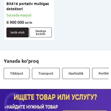
BX616 portativ multigaz
detektori
Sotuvda mavjud
6 900 000
so'm
Savatga
Sotib olish
kiritish
Yanada ko'proq
Tibbiyot
Transport
Havfsizlik
Portfell