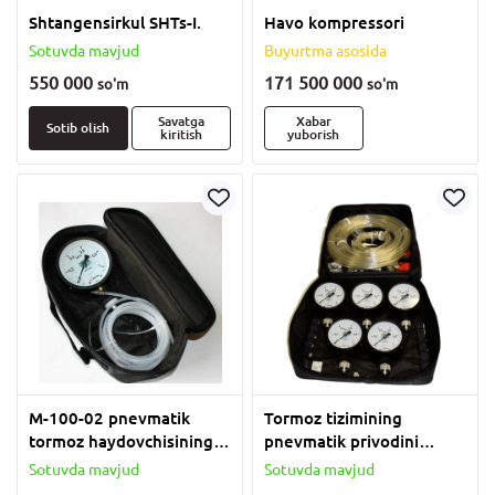
Shtangensirkul SHTs-I.
Havo kompressori
Sotuvda mavjud
Buyurtma asosida
550 000
171 500 000
so'm
so'm
Savatga
Xabar
Sotib olish
kiritish
yuborish
M-100-02 pnevmatik
Tormoz tizimining
tormoz haydovchisining
pnevmatik privodini
zichligini tekshiruvchi
tekshirish moslamasi M-
Sotuvda mavjud
Sotuvda mavjud
100